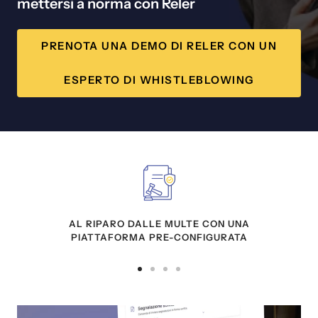
mettersi a norma con Reler
PRENOTA UNA DEMO DI RELER CON UN
ESPERTO DI WHISTLEBLOWING
AL RIPARO DALLE MULTE CON UNA
PIATTAFORMA PRE-CONFIGURATA
Vai
Vai
Vai
Vai
alla
alla
alla
alla