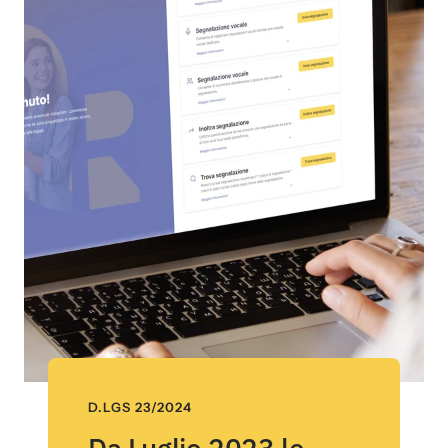
slide
slide
slide
slide
1
2
3
4
D.LGS 23/2024