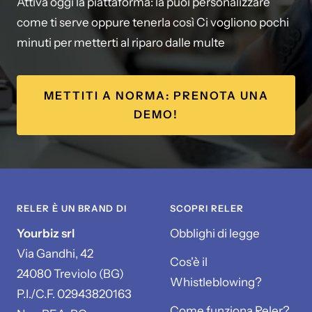
Attiva oggi la piattaforma: la puoi personalizzare
come ti serve oppure tenerla così Ci vogliono pochi
minuti per metterti al riparo dalle multe
METTITI A NORMA: PRENOTA UNA
DEMO!
RELER È UN BRAND DI
SCOPRI RELER
Yourbiz srl
Obblighi di legge
Via Gandhi, 42
Cos'è il
24080 Treviolo (BG)
Whistleblowing?
P.I./C.F. 02943820163
Come funziona Reler?