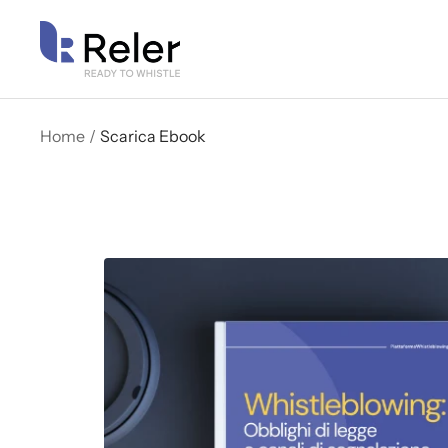
Salta
PiattaformaWhistleblowing.it
al
contenuto
Home
Scarica Ebook