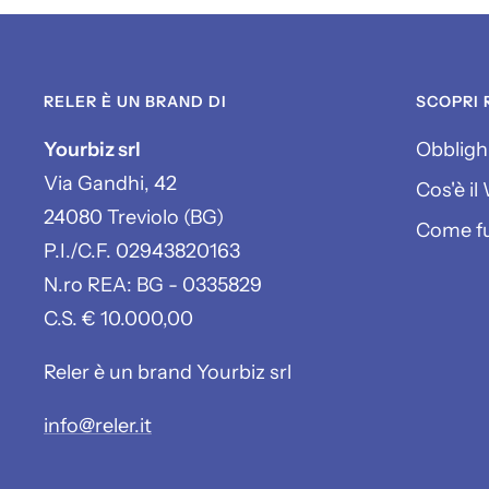
RELER È UN BRAND DI
SCOPRI 
Yourbiz srl
Obblighi
Via Gandhi, 42
Cos'è i
24080 Treviolo (BG)
Come fu
P.I./C.F. 02943820163
N.ro REA: BG - 0335829
C.S. € 10.000,00
Reler è un brand Yourbiz srl
info@reler.it